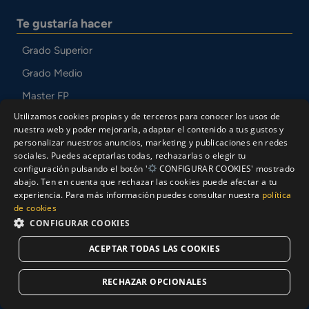
Te gustaría hacer
Grado Superior
Grado Medio
Master FP
Utilizamos cookies propias y de terceros para conocer los usos de
Cursos de especialización
nuestra web y poder mejorarla, adaptar el contenido a tus gustos y
Bachillerato a Distancia
personalizar nuestros anuncios, marketing y publicaciones en redes
sociales. Puedes aceptarlas todas, rechazarlas o elegir tu
Otros estudios
configuración pulsando el botón '
CONFIGURAR COOKIES' mostrado
abajo. Ten en cuenta que rechazar las cookies puede afectar a tu
Bajo la modalidad
experiencia. Para más información puedes consultar nuestra
política
de cookies
FP a Distancia
CONFIGURAR COOKIES
FP Dual
ACEPTAR TODAS LAS COOKIES
FP Semipresencial
Solicitar Información
RECHAZAR OPCIONALES
FP Febrero