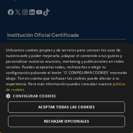
facebook
X
Instagram
LinkedIn
YouTube
TikTok
Institución Oficial Certificada
Utilizamos cookies propias y de terceros para conocer los usos de
nuestra web y poder mejorarla, adaptar el contenido a tus gustos y
personalizar nuestros anuncios, marketing y publicaciones en redes
sociales. Puedes aceptarlas todas, rechazarlas o elegir tu
configuración pulsando el botón '
CONFIGURAR COOKIES' mostrado
abajo. Ten en cuenta que rechazar las cookies puede afectar a tu
experiencia. Para más información puedes consultar nuestra
política
© Cesur 2026
de cookies
Aviso Legal
Política de privacidad
CONFIGURAR COOKIES
Política de Cookies
ACEPTAR TODAS LAS COOKIES
Solicitar Información
RECHAZAR OPCIONALES