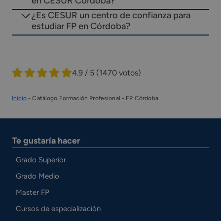
en CESUR Córdoba?
¿Es CESUR un centro de confianza para
estudiar FP en Córdoba?
4.9 / 5
(1470 votos)
Inicio
-
Catálogo Formación Profesional
-
FP Córdoba
Te gustaría hacer
Grado Superior
Grado Medio
Master FP
Cursos de especialización