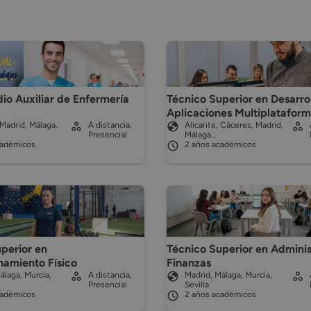
Técnico Superior en Desarro
o Auxiliar de Enfermería
Aplicaciones Multiplatafor
Madrid, Málaga,
A distancia,
Alicante, Cáceres, Madrid,
Presencial
Málaga…
cadémicos
2 años académicos
perior en
Técnico Superior en Adminis
namiento Físico
Finanzas
álaga, Murcia,
A distancia,
Madrid, Málaga, Murcia,
Presencial
Sevilla
cadémicos
2 años académicos