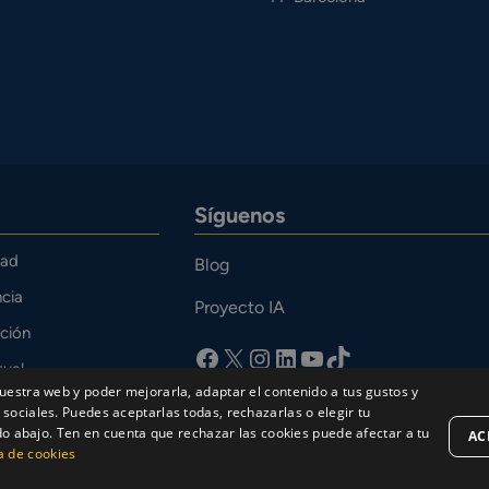
Síguenos
dad
Blog
cia
Proyecto IA
ción
facebook
X
Instagram
LinkedIn
YouTube
TikTok
tual
uestra web y poder mejorarla, adaptar el contenido a tus gustos y
o
sociales. Puedes aceptarlas todas, rechazarlas o elegir tu
bajo. Ten en cuenta que rechazar las cookies puede afectar a tu
AC
ca de cookies