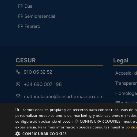
FP Dual
FP Semipresencial
FP Febrero
CESUR
Legal
910 05 32 52
Accesibili
Transparen
+34 690 007 198
Homologa
matriculacion@cesurformacion.com
Aula Vir
Calle Cuarteles 11, 29002 Málaga
Utilizamos cookies propias y de terceros para conocer los usos de n
Canal Étic
personalizar nuestros anuncios, marketing y publicaciones en redes 
configuración pulsando el botón '
CONFIGURAR COOKIES' mostrado a
experiencia. Para más información puedes consultar nuestra
políti
CONFIGURAR COOKIES