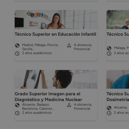
Técnico Superior en Educación Infantil
Técnico Su
Madrid, Málaga, Murcia,
A distancia,
Málaga, M
Sevilla…
Presencial
2 años académicos
2 años a
Grado Superior Imagen para el
Técnico Su
Diagnóstico y Medicina Nuclear
Dosimetrí
Alicante, Badajoz,
A distancia,
Alicante,
Barcelona, Cáceres…
Presencial
2 años académicos
2 años a