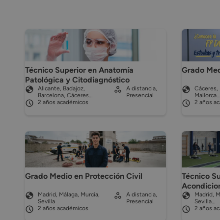
Técnico Superior en Anatomía
Grado Medi
Patológica y Citodiagnóstico
Alicante, Badajoz,
A distancia,
Cáceres, 
Barcelona, Cáceres…
Presencial
Mallorca…
2 años académicos
2 años a
Grado Medio en Protección Civil
Técnico Su
Acondicio
Madrid, Málaga, Murcia,
A distancia,
Madrid, M
Sevilla
Presencial
Sevilla…
2 años académicos
2 años a