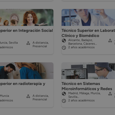
Técnico Superior en Laborat
perior en Integración Social
Clínico y Biomédico
Alicante, Badajoz,
urcia, Sevilla
A distancia,
Barcelona, Cáceres…
Presencial
cadémicos
2 años académicos
perior en radioterapia y
Técnico en Sistemas
a
Microinformáticos y Redes
Madrid, Málaga, Murcia,
 Murcia
A distancia,
Sevilla…
Presencial
cadémicos
2 años académicos