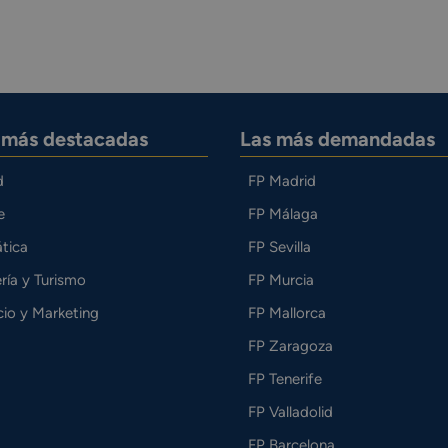
s más destacadas
Las más demandadas
d
FP Madrid
e
FP Málaga
tica
FP Sevilla
ría y Turismo
FP Murcia
io y Marketing
FP Mallorca
FP Zaragoza
FP Tenerife
FP Valladolid
FP Barcelona