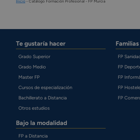
Inicio
-
Catálogo Formación Profesional
-
FP Murcia
Te gustaría hacer
Familia
Grado Superior
FP Sanida
Grado Medio
FP Deport
Master FP
FP Informá
Cursos de especialización
FP Hostele
Bachillerato a Distancia
FP Comerc
Otros estudios
Bajo la modalidad
FP a Distancia