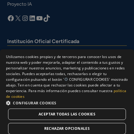
Proyecto IA
facebook
X
Instagram
LinkedIn
YouTube
TikTok
Institución Oficial Certificada
Utilizamos cookies propias y de terceros para conocer los usos de
nuestra web y poder mejorarla, adaptar el contenido a tus gustos y
personalizar nuestros anuncios, marketing y publicaciones en redes
sociales. Puedes aceptarlas todas, rechazarlas o elegir tu
configuración pulsando el botón '
CONFIGURAR COOKIES' mostrado
abajo. Ten en cuenta que rechazar las cookies puede afectar a tu
experiencia. Para más información puedes consultar nuestra
política
© Cesur 2026
de cookies
Aviso Legal
Política de privacidad
CONFIGURAR COOKIES
Política de Cookies
ACEPTAR TODAS LAS COOKIES
Solicitar Información
RECHAZAR OPCIONALES