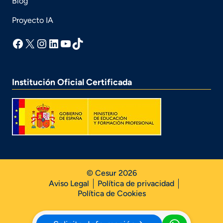
Blog
Proyecto IA
facebook
X
Instagram
LinkedIn
YouTube
TikTok
Institución Oficial Certificada
© Cesur 2026
Aviso Legal
Política de privacidad
Política de Cookies