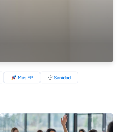
Más FP
Sanidad