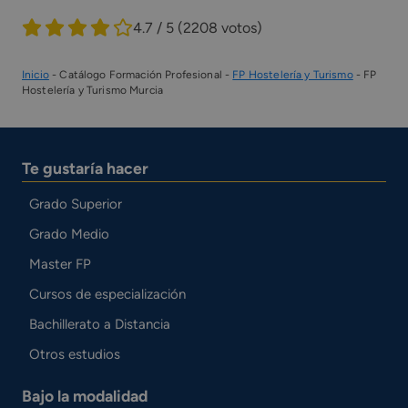
4.7 / 5
(2208 votos)
Inicio
-
Catálogo Formación Profesional
-
FP Hostelería y Turismo
-
FP
Hostelería y Turismo Murcia
Te gustaría hacer
Grado Superior
Grado Medio
Master FP
Cursos de especialización
Bachillerato a Distancia
Otros estudios
Bajo la modalidad