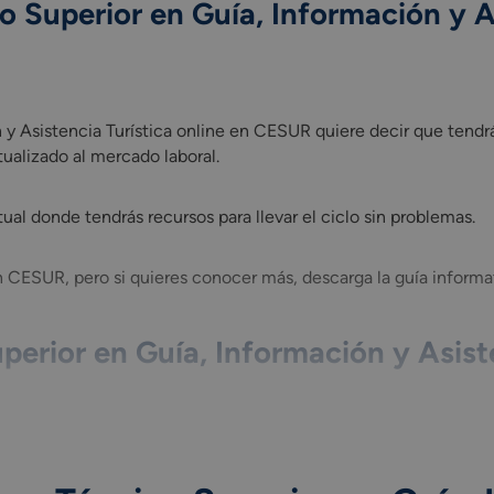
o Superior en Guía, Información y As
 y Asistencia Turística online en CESUR quiere decir que tendrá
n y Asistencia Turística online en CESUR quiere decir que tendr
ualizado al mercado laboral.
al donde tendrás recursos para llevar el ciclo sin problemas.
n CESUR, pero si quieres conocer más, descarga la guía informat
perior en Guía, Información y Asiste
rior en Guía, Información y Asistencias Turísticas Online son la