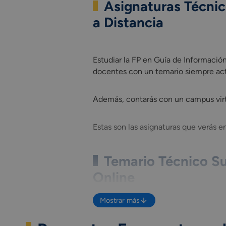
Asignaturas Técnic
a Distancia
Estudiar la FP en Guía de Información
Estudiar la FP en Guía de Informació
docentes con un temario siempre act
Además, contarás con un campus virtu
Estas son las asignaturas que verás e
Temario Técnico Su
Online
Las asignaturas de la FP Técnico Supe
Mostrar más