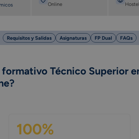
Online
Hostel
émicos
Requisitos y Salidas
Asignaturas
FP Dual
FAQs
o formativo Técnico Superior e
ine?
100%