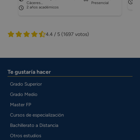
2 
Cáceres…
Presencial
2 años académicos
4.4 / 5
(1697 votos)
Te gustaría hacer
Grado Superior
Grado Medio
Master FP
Cursos de especialización
Bachillerato a Distancia
Otros estudios