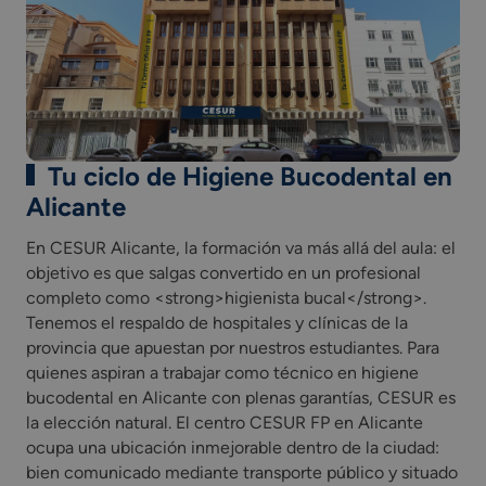
Módulo profesional optativo (competencia de cada
Comunidad Autónoma)
Incluye una fase de Formación en empresa u
organismo equiparado como parte integrada del
currículo del ciclo formativo.
Tu ciclo de Higiene Bucodental en
Alicante
En CESUR Alicante, la formación va más allá del aula: el
objetivo es que salgas convertido en un profesional
completo como <strong>higienista bucal</strong>.
Tenemos el respaldo de hospitales y clínicas de la
provincia que apuestan por nuestros estudiantes. Para
quienes aspiran a trabajar como técnico en higiene
bucodental en Alicante con plenas garantías, CESUR es
la elección natural. El centro CESUR FP en Alicante
ocupa una ubicación inmejorable dentro de la ciudad:
bien comunicado mediante transporte público y situado