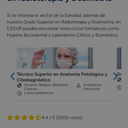
Si te interesa el sector de la Sanidad, además de
nuestro Grado Superior en Radioterapia y Dosimetría, en
CESUR puedes encontrar otros ciclos formativos como
Higiene Bucodental o Laboratorio Clínico y Biomédico.
Técnico Superior en Anatomía Patológica y
Grado
Citodiagnóstico
Cá
Ma
Alicante, Badajoz, Barcelona,
A distancia,
2 
Cáceres…
Presencial
2 años académicos
4.4 / 5
(2200 votos)