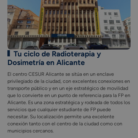
1710. Itinerario personal para la empleabilidad II
1665. Digitalización aplicada a los sectores
productivos (Grado Superior)
1708. Sostenibilidad aplicada al sistema productivo
Proyecto intermodular de radioterapia y dosimetría.
Módulo profesional optativo (competencia de cada
Comunidad Autónoma)
Tu ciclo de Radioterapia y
Incluye una fase de Formación en empresa u
Dosimetría en Alicante
organismo equiparado como parte integrada del
currículo del ciclo formativo.
El centro CESUR Alicante se sitúa en un enclave
privilegiado de la ciudad, con excelentes conexiones en
transporte público y en un eje estratégico de movilidad
que lo convierte en un punto de referencia para la FP en
Alicante. Es una zona estratégica y rodeada de todos los
servicios que cualquier estudiante de FP puede
necesitar. Su localización permite una excelente
conexión tanto con el centro de la ciudad como con
municipios cercanos.