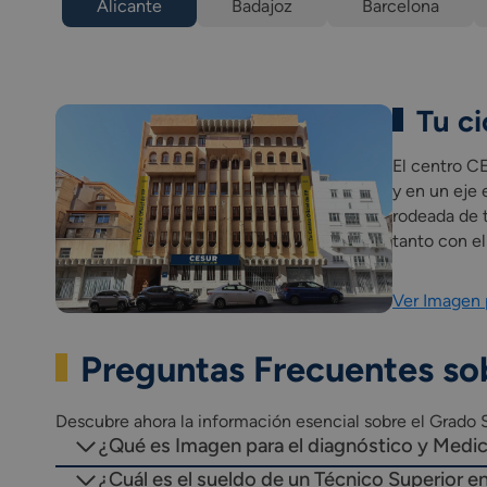
Alicante
Badajoz
Barcelona
0179. Inglés Profesional (Grado 
1709. Itinerario personal para la 
1710. Itinerario personal para la 
1665. Digitalización aplicada a l
1708. Sostenibilidad aplicada al
Tu ci
Proyecto intermodular de imagen
Módulo profesional optativo (
El centro CE
Incluye una fase de Formación e
y en un eje 
*Las asignaturas presentes en el pla
rodeada de 
tanto con e
Ver Imagen 
Preguntas Frecuentes so
Descubre ahora la información esencial sobre el Grado 
¿Qué es Imagen para el diagnóstico y Medic
¿Cuál es el sueldo de un Técnico Superior e