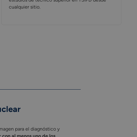
cualquier sitio.
uclear
imagen para el diagnóstico y
r con al menos uno de los