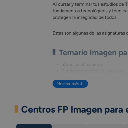
Al cursar y terminar tus estudios de
fundamentos tecnológicos y técnicas
protegen la integridad de todos.
Estas son algunas de las asignaturas 
Temario Imagen par
atención al paciente.
Fundamentos físicos y equipos.
Anatomía por la imagen.
Mostrar más
Protección radiológica.
Técnicas de radiología simple.
Técnicas de radiología especial.
Técnicas de tomografía computar
Centros FP Imagen para 
Técnicas de imagen por resonan
Técnicas de imagen en medicina
Técnicas de radiofarmacia.