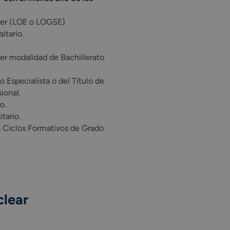
ller (LOE o LOGSE).
itario.
er modalidad de Bachillerato
o Especialista o del Título de
ional.
o.
tario.
a Ciclos Formativos de Grado
clear
tas necesarias para manejar fundamentos tecnológicos y técnicas