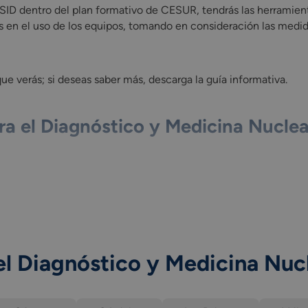
 TSID dentro del plan formativo de CESUR, tendrás las herramien
 en el uso de los equipos, tomando en consideración las medid
que verás; si deseas saber más, descarga la guía informativa.
a el Diagnóstico y Medicina Nuclea
izada y ecografía.
el Diagnóstico y Medicina Nuc
cia magnética.
 nuclear.