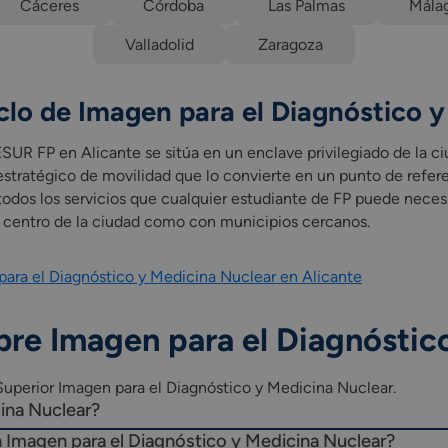
Cáceres
Córdoba
Las Palmas
Mála
Superior)
empleabilidad I
Valladolid
Zaragoza
empleabilidad II
os sectores productivos (Grado Superior)
 sistema productivo
clo de Imagen para el Diagnóstico 
 para el diagnóstico y medicina nuclear.
competencia de cada Comunidad Autónoma)
SUR FP en Alicante se sitúa en un enclave privilegiado de la 
n empresa u organismo equiparado como parte integrada del curr
estratégico de movilidad que lo convierte en un punto de refere
n de estudios pueden variar según la comunidad autónoma.
todos los servicios que cualquier estudiante de FP puede neces
l centro de la ciudad como con municipios cercanos.
para el Diagnóstico y Medicina Nuclear en Alicante
bre Imagen para el Diagnóstic
Superior Imagen para el Diagnóstico y Medicina Nuclear.
ina Nuclear?
n Imagen para el Diagnóstico y Medicina Nuclear?