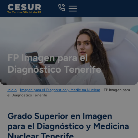
Skip
to
content
FP Imagen para el
Diagnóstico Tenerife
Inicio
-
Imagen para el Diagnóstico y Medicina Nuclear
-
FP Imagen para
el Diagnóstico Tenerife
Grado Superior en Imagen
para el Diagnóstico y Medicina
Nuclear Tenerife