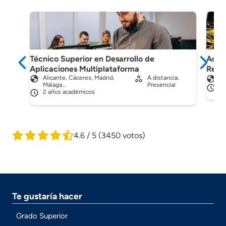
Técnico Superior en Desarrollo de
Admin
Aplicaciones Multiplataforma
Red
Alicante, Cáceres, Madrid,
A distancia,
Ma
Málaga…
Presencial
2 
2 años académicos
4.6 / 5
(3450 votos)
Te gustaría hacer
Grado Superior