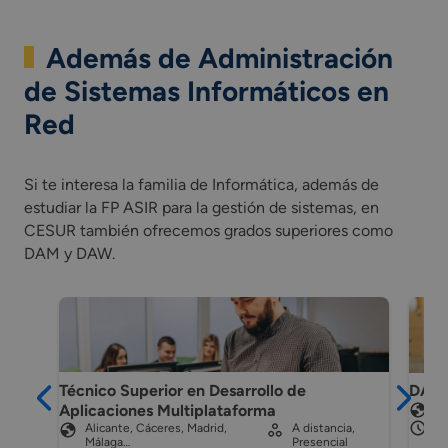
Además de Administración
de Sistemas Informáticos en
Red
Si te interesa la familia de Informática, además de
estudiar la FP ASIR para la gestión de sistemas, en
CESUR también ofrecemos grados superiores como
DAM y DAW.
Técnico Superior en Desarrollo de
DAW 
Aplicaciones Multiplataforma
Má
2 
Alicante, Cáceres, Madrid,
A distancia,
Málaga…
Presencial