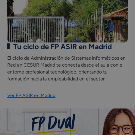
Inglés Profesional.
Itinerario personal para la empleabilidad I y II.
Digitalización y Sostenibilidad aplicada a los
sectores productivos.
Proyecto intermodular de administración de
sistemas informáticos en red.
Módulo profesional optativo (competencia de cada
Tu ciclo de FP ASIR en Madrid
Comunidad Autónoma).
El ciclo de Administración de Sistemas Informáticos en
Incluye una
Fase de Formación en Empresa u
Red en CESUR Madrid te conecta desde el aula con el
Organismo Equiparado (FFEOE)
como parte
entorno profesional tecnológico, orientando tu
integrada del currículo del ciclo formativo.
formación hacia la empleabilidad en el sector.
*Las asignaturas presentes en el plan de estudios
Ver FP ASIR en Madrid
pueden variar según la comunidad autónoma.