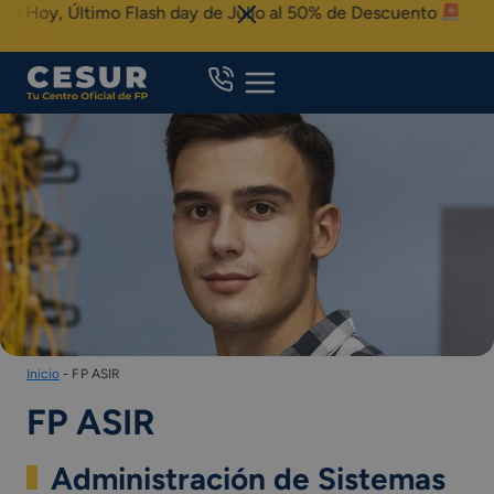
Skip
, Último Flash day de Julio al 50% de Descuento
to
content
Inicio
-
FP ASIR
FP ASIR
Administración de Sistemas