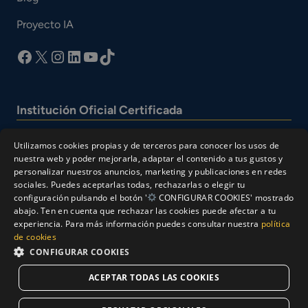
Proyecto IA
facebook
X
Instagram
LinkedIn
YouTube
TikTok
Institución Oficial Certificada
Utilizamos cookies propias y de terceros para conocer los usos de
nuestra web y poder mejorarla, adaptar el contenido a tus gustos y
personalizar nuestros anuncios, marketing y publicaciones en redes
sociales. Puedes aceptarlas todas, rechazarlas o elegir tu
configuración pulsando el botón '
CONFIGURAR COOKIES' mostrado
abajo. Ten en cuenta que rechazar las cookies puede afectar a tu
experiencia. Para más información puedes consultar nuestra
política
© Cesur 2026
de cookies
Aviso Legal
Política de privacidad
CONFIGURAR COOKIES
Política de Cookies
ACEPTAR TODAS LAS COOKIES
Solicitar Información