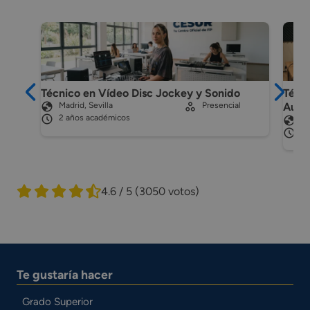
Técnico en Vídeo Disc Jockey y Sonido
Técni
Madrid, Sevilla
Presencial
Audio
2 años académicos
Ma
2 
4.6 / 5
(3050 votos)
Te gustaría hacer
Grado Superior