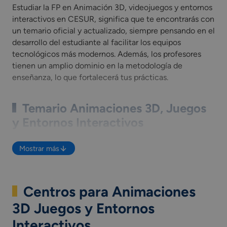
Estudiar la FP en Animación 3D, videojuegos y entornos
interactivos en CESUR, significa que te encontrarás con
un temario oficial y actualizado, siempre pensando en el
desarrollo del estudiante al facilitar los equipos
tecnológicos más modernos. Además, los profesores
tienen un amplio dominio en la metodología de
enseñanza, lo que fortalecerá tus prácticas.
Temario Animaciones 3D, Juegos
y Entornos Interactivos
A continuación, te mostramos las
asignaturas de
Mostrar más
Técnico Superior en Animaciones 3D Juegos y
Entornos Interactivos
que verás durante tu Formación
académica, pero si deseas saber más, puedes descargar
Centros para Animaciones
la guía informativa.
Proyectos de animación audiovisual 2D y 3D.
3D Juegos y Entornos
Diseño, dibujo y modelado para animación.
Interactivos
Animación de elementos 2D y 3D.