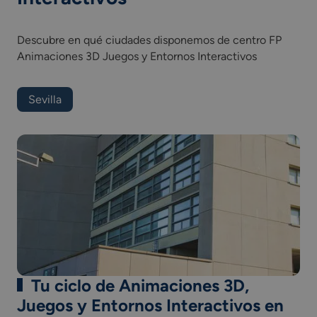
Color, iluminación y acabados 2D y 3D.
Proyectos de juegos y entornos interactivos.
Descubre en qué ciudades disponemos de centro FP
Desarrollo de proyectos multimedia interactivos.
Animaciones 3D Juegos y Entornos Interactivos
Desarrollo de entornos interactivos multidispositivo.
Desarrollo del montaje y postproducción de
audiovisuales.
Sevilla
Proyectos de animaciones 3D, juegos y entornos
interactivos.
Formación y orientación laboral.
Empresa e iniciativa emprendedora.
Formación en centro de trabajo.
Tu ciclo de Animaciones 3D,
Juegos y Entornos Interactivos en