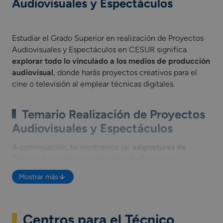
Audiovisuales y Espectáculos
Estudiar el Grado Superior en realización de Proyectos Audio
Estudiar el Grado Superior en realización de Proyectos
Audiovisuales y Espectáculos en CESUR significa
explorar todo lo vinculado a los medios de producción
audiovisual
, donde harás proyectos creativos para el
cine o televisión al emplear técnicas digitales.
Temario Realización de Proyectos
Audiovisuales y Espectáculos
A continuación, te mostramos las
asignaturas de
Técnico Superior en realización de Proyectos
Audiovisuales y Espectáculos
que verás durante tu
Mostrar más
formación académica, pero si deseas saber más, puedes
descargar la guía informativa.
Planificación de la realización en cine y vídeo.
Centros para el Técnico
Procesos de realización en cine y vídeo.