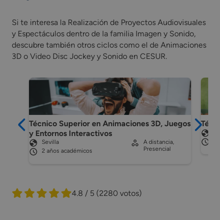
Si te interesa la Realización de Proyectos Audiovisuales
y Espectáculos dentro de la familia Imagen y Sonido,
descubre también otros ciclos como el de Animaciones
3D o Video Disc Jockey y Sonido en CESUR.
Técnico Superior en Animaciones 3D, Juegos
Técni
y Entornos Interactivos
Ma
2 
Sevilla
A distancia,
Presencial
2 años académicos
4.8 / 5
(2280 votos)