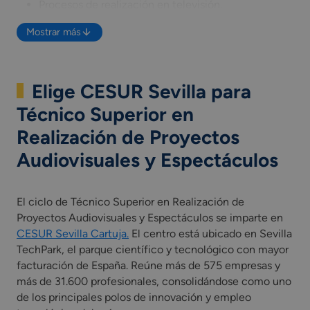
Procesos de realización en televisión.
Planificación del montaje y postproducción de
Mostrar más
audiovisuales.
Realización del montaje y postproducción de
audiovisuales.
Planificación de la regiduría de espectáculos y
Elige CESUR Sevilla para
eventos.
Técnico Superior en
Procesos de regiduría de espectáculos y eventos.
Medios técnicos audiovisuales y escénicos.
Realización de Proyectos
Inglés Profesional (Grado Superior)
Audiovisuales y Espectáculos
Itinerario personal para la empleabilidad I
Itinerario personal para la empleabilidad II
Digitalización aplicada a los sectores productivos
El ciclo de Técnico Superior en Realización de
(Grado Superior)
Proyectos Audiovisuales y Espectáculos se imparte en
Sostenibilidad aplicada al sistema productivo
CESUR Sevilla Cartuja.
El centro está ubicado en Sevilla
Proyecto intermodular de realización de proyectos
TechPark, el parque científico y tecnológico con mayor
de audiovisuales y espectáculos.
facturación de España. Reúne más de 575 empresas y
Módulo profesional optativo (competencia de cada
más de 31.600 profesionales, consolidándose como uno
Comunidad Autónoma)
de los principales polos de innovación y empleo