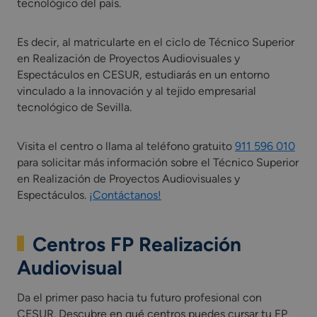
tecnológico del país.
*Incluye una Fase de Formación con Empresas (FFE) u
organismo equiparado como parte integrada del
Es decir, al matricularte en el ciclo de Técnico Superior
currículo del ciclo formativo.
en Realización de Proyectos Audiovisuales y
*Las asignaturas presentes en el plan de estudios
Espectáculos en CESUR, estudiarás en un entorno
pueden variar según la comunidad autónoma.
vinculado a la innovación y al tejido empresarial
tecnológico de Sevilla.
Visita el centro o llama al teléfono gratuito
911 596 010
para solicitar más información sobre el Técnico Superior
en Realización de Proyectos Audiovisuales y
Espectáculos.
¡Contáctanos!
Centros FP Realización
Audiovisual
Da el primer paso hacia tu futuro profesional con
CESUR. Descubre en qué centros puedes cursar tu FP