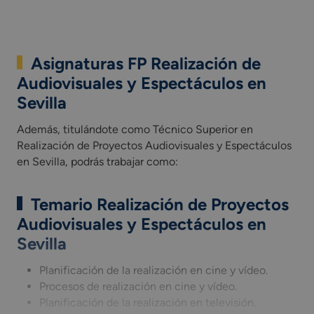
Asignaturas FP Realización de
Audiovisuales y Espectáculos en
Sevilla
Además, titulándote como Técnico Superior en Realización de 
Además, titulándote como Técnico Superior en
Realización de Proyectos Audiovisuales y Espectáculos
en Sevilla, podrás trabajar como:
Temario Realización de Proyectos
Audiovisuales y Espectáculos en
Sevilla
Planificación de la realización en cine y vídeo.
Procesos de realización en cine y vídeo.
Planificación de la realización en televisión.