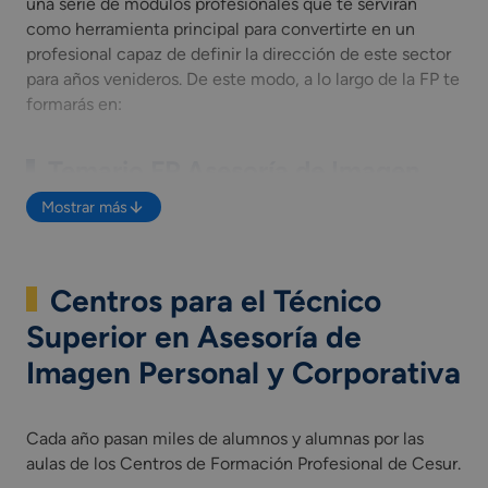
una serie de módulos profesionales que te servirán
como herramienta principal para convertirte en un
profesional capaz de definir la dirección de este sector
para años venideros. De este modo, a lo largo de la FP te
formarás en:
Temario FP Asesoría de Imagen
Personal y Corporativa
Mostrar más
Asesoría cosmética.
Diseño de imagen integral.
Centros para el Técnico
Estilismo en vestuario y complementos.
Asesoría de peluquería.
Superior en Asesoría de
Protocolo y organización de eventos.
Imagen Personal y Corporativa
Usos sociales.
Asesoría Estética.
Habilidades comunicativas
Cada año pasan miles de alumnos y alumnas por las
Imagen corporativa.
aulas de los Centros de Formación Profesional de Cesur.
Dirección y comercialización