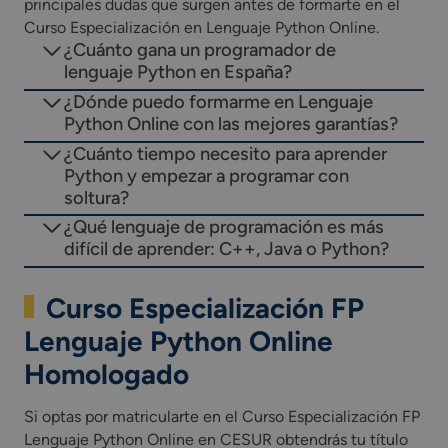
Análisis y tratamiento de datos con Python
:
principales dudas que surgen antes de formarte en el
Manipulación, procesamiento e interpretación de
Curso Especialización en Lenguaje Python Online.
¿Cuánto gana un programador de
datos mediante librerías especializadas.
lenguaje Python en España?
¿Dónde puedo formarme en Lenguaje
*Incluye una Fase de Formación en Empresa (FFE) u
Python Online con las mejores garantías?
organismo equiparado como parte integrada del
currículo del curso de especialización.
¿Cuánto tiempo necesito para aprender
Python y empezar a programar con
*Las asignaturas presentes en el plan de estudios
soltura?
pueden variar según la comunidad autónoma.
¿Qué lenguaje de programación es más
difícil de aprender: C++, Java o Python?
Curso Especialización FP
Lenguaje Python Online
Homologado
Si optas por matricularte en el Curso Especialización FP
Lenguaje Python Online en CESUR obtendrás tu título