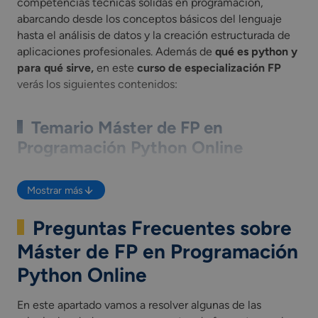
competencias técnicas sólidas en programación,
abarcando desde los conceptos básicos del lenguaje
hasta el análisis de datos y la creación estructurada de
aplicaciones profesionales. Además de
qué es python y
para qué sirve,
en este
curso de especialización FP
verás los siguientes contenidos:
Temario Máster de FP en
Programación Python Online
Entornos de desarrollo y sintaxis en Python
:
Mostrar más
Configuración de herramientas, comprensión del
lenguaje y buenas prácticas de codificación.
Preguntas Frecuentes sobre
Estructuras de control y lógica de programación
:
Uso de condicionales, bucles y control de flujo para
Máster de FP en Programación
crear programas eficientes.
Python Online
Programación orientada a objetos (POO)
: Diseño
de clases, objetos y estructuras reutilizables para
desarrollar aplicaciones escalables.
En este apartado vamos a resolver algunas de las