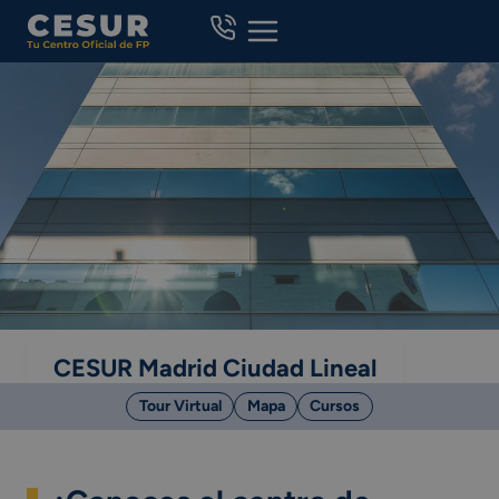
Skip
to
content
CESUR Madrid Ciudad Lineal
Tour Virtual
Mapa
Cursos