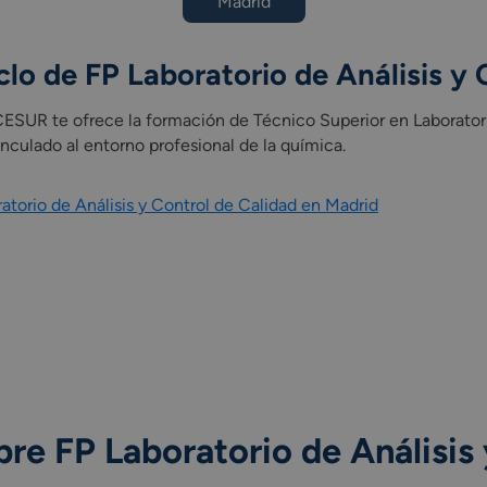
Madrid
rio de análisis y de control de calidad.
competencia de cada Comunidad Autónoma)
n empresa u organismo equiparado como parte integrada del cur
clo de FP Laboratorio de Análisis y
CESUR te ofrece la formación de Técnico Superior en Laboratori
inculado al entorno profesional de la química.
atorio de Análisis y Control de Calidad en Madrid
re FP Laboratorio de Análisis 