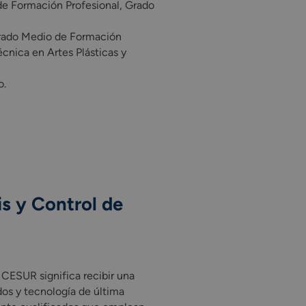
 de Formación Profesional, Grado
Grado Medio de Formación
écnica en Artes Plásticas y
o.
is y Control de
CESUR significa recibir una Formación basada en el temario ofi
 CESUR significa recibir una
os y tecnología de última