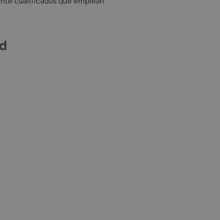
mente cualificados que emplean
ad