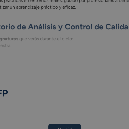
rás prácticas en entornos reales, guiado por profesionales alta
zar un aprendizaje práctico y eficaz.
orio de Análisis y Control de Calid
ignaturas
que verás durante el ciclo:
estra.
FP
orio.
Superior)
empleabilidad I
empleabilidad II
os sectores productivos (Grado Superior)
 sistema productivo