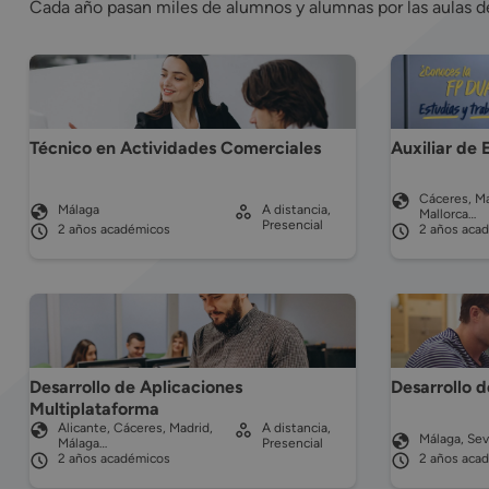
Cada año pasan miles de alumnos y alumnas por las aulas 
Técnico en Actividades Comerciales
Auxiliar de 
Cáceres, Ma
Málaga
A distancia,
Mallorca…
Presencial
2 años académicos
2 años aca
Desarrollo de Aplicaciones
Desarrollo 
Multiplataforma
Alicante, Cáceres, Madrid,
A distancia,
Málaga, Sevi
Málaga…
Presencial
2 años académicos
2 años aca