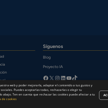
Síguenos
dad
Blog
cia
Proyecto IA
ción
facebook
X
Instagram
LinkedIn
YouTube
TikTok
tual
uestra web y poder mejorarla, adaptar el contenido a tus gustos y
o
sociales. Puedes aceptarlas todas, rechazarlas o elegir tu
bajo. Ten en cuenta que rechazar las cookies puede afectar a tu
AC
ca de cookies
Aviso Legal
Política de privacidad
Política de Co
sur 2026