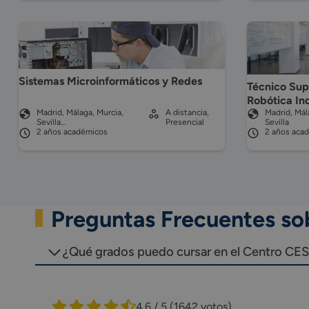
Sistemas Microinformáticos y Redes
Técnico Sup
Robótica Ind
Madrid, Málaga, Murcia,
A distancia,
Madrid, Mál
Sevilla…
Presencial
Sevilla
2 años académicos
2 años aca
Preguntas Frecuentes s
¿Qué grados puedo cursar en el Centro CE
4.6 / 5
(1642 votos)