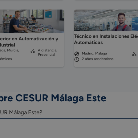
Técnico en Instalaciones Elé
erior en Automatización y
Automáticas
ustrial
aga, Murcia,
A distancia,
Madrid, Málaga
Presencial
démicos
2 años académicos
obre CESUR Málaga Este
SUR Málaga Este?