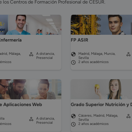
de los Centros de Formación Profesional de CESUR.
FP ASIR
Enfermería
drid, Málaga,
A distancia,
Madrid, Málaga, Murcia,
Presencial
Sevilla
démicos
2 años académicos
de Aplicaciones Web
Grado Superior Nutrición y 
Cáceres, Madrid, Málaga,
lla
A distancia,
Sevilla
Presencial
démicos
2 años académicos