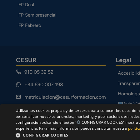
FP Dual
FP Semipresencial
FP Febrero
CESUR
Legal
910 05 32 52
Accesibili
Transparen
+34 690 007 198
Homologa
matriculacion@cesurformacion.com
Aula Vir
Calle Cuarteles 11, 29002 Málaga
Utilizamos cookies propias y de terceros para conocer los usos de n
Canal Étic
personalizar nuestros anuncios, marketing y publicaciones en redes 
configuración pulsando el botón '
CONFIGURAR COOKIES' mostrado a
experiencia. Para más información puedes consultar nuestra
políti
CONFIGURAR COOKIES
© Ce