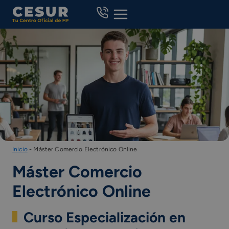
Skip
to
content
Inicio
-
Máster Comercio Electrónico Online
Máster Comercio
Electrónico Online
Curso Especialización en