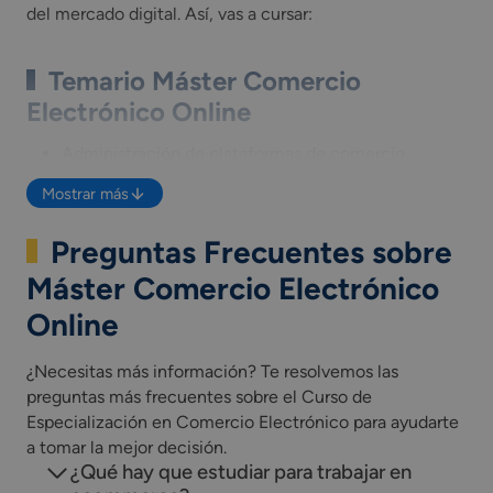
del mercado digital. Así, vas a cursar:
Temario Máster Comercio
Electrónico Online
Administración de plataformas de comercio
electrónico.
Mostrar más
Gestión del marketing relacional aplicado al
comercio electrónico.
Preguntas Frecuentes sobre
Logística del comercio electrónico.
Atención al cliente, consumidor y/o usuario de
Máster Comercio Electrónico
comercio electrónico.
Online
*Incluye una fase de formación en empresa u
¿Necesitas más información? Te resolvemos las
organismo equiparado como parte integrada del
preguntas más frecuentes sobre el Curso de
currículo del curso de especialización modalidad a
Especialización en Comercio Electrónico para ayudarte
distancia.
a tomar la mejor decisión.
*Las asignaturas presentes en el plan de estudios
¿Qué hay que estudiar para trabajar en
pueden variar según la comunidad autónoma.