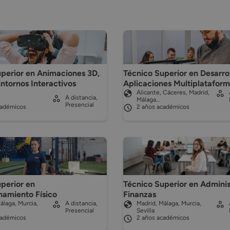
perior en Animaciones 3D,
Técnico Superior en Desarro
ntornos Interactivos
Aplicaciones Multiplatafor
Alicante, Cáceres, Madrid,
A distancia,
Málaga…
Presencial
cadémicos
2 años académicos
perior en
Técnico Superior en Adminis
namiento Físico
Finanzas
álaga, Murcia,
A distancia,
Madrid, Málaga, Murcia,
Presencial
Sevilla
cadémicos
2 años académicos