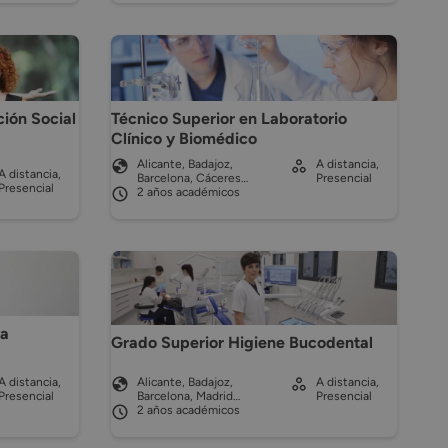
Técnico Superior en Laboratorio
ción Social
Clínico y Biomédico
Alicante, Badajoz,
A distancia,
A distancia,
Barcelona, Cáceres…
Presencial
Presencial
2 años académicos
ca
Grado Superior Higiene Bucodental
A distancia,
Alicante, Badajoz,
A distancia,
Presencial
Barcelona, Madrid…
Presencial
2 años académicos