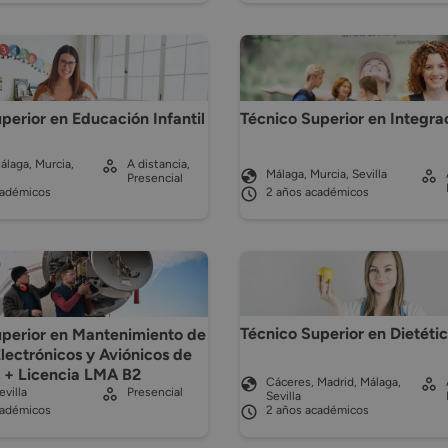
perior en Educación Infantil
Técnico Superior en Integra
álaga, Murcia,
A distancia,
Málaga, Murcia, Sevilla
Presencial
cadémicos
2 años académicos
Técnico Superior en Dietéti
uperior en Mantenimiento de
lectrónicos y Aviónicos de
 + Licencia LMA B2
Cáceres, Madrid, Málaga,
evilla
Presencial
Sevilla
cadémicos
2 años académicos