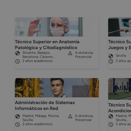
Técnico Superior en Anatomía
Técnico Su
Patológica y Citodiagnóstico
Juegos y E
Alicante, Badajoz,
A distancia,
Sevilla
Barcelona, Cáceres…
Presencial
2 años académicos
2 años a
Administración de Sistemas
Técnico Su
Informáticos en Red
Acondicio
Madrid, Málaga, Murcia,
A distancia,
Madrid, M
Sevilla
Presencial
Sevilla…
2 años académicos
2 años a