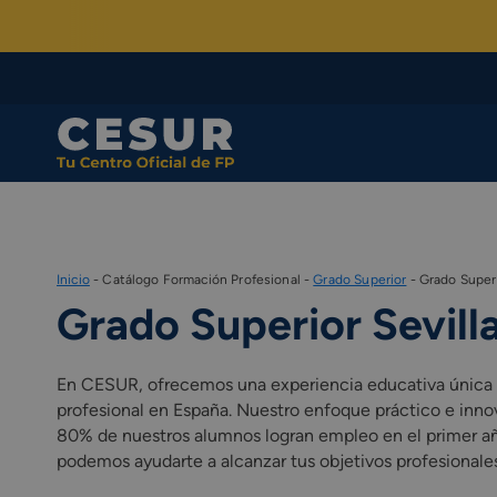
Skip
to
content
Inicio
-
Catálogo Formación Profesional
-
Grado Superior
-
Grado Superi
Grado Superior Sevill
En CESUR, ofrecemos una experiencia educativa única
profesional en España. Nuestro enfoque práctico e inno
80% de nuestros alumnos logran empleo en el primer año
podemos ayudarte a alcanzar tus objetivos profesionales