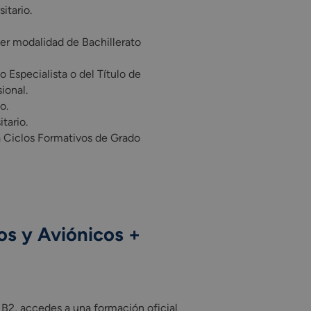
itario.
er modalidad de Bachillerato
o Especialista o del Título de
ional.
o.
tario.
a Ciclos Formativos de Grado
os y Aviónicos +
B2, accedes a una formación oficial de calidad que combina tec
 B2, accedes a una formación oficial