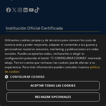
facebook
X
Instagram
LinkedIn
YouTube
TikTok
Institución Oficial Certificada
Utilizamos cookies propias y de terceros para conocer los usos de
nuestra web y poder mejorarla, adaptar el contenido a tus gustos y
personalizar nuestros anuncios, marketing y publicaciones en redes
sociales. Puedes aceptarlas todas, rechazarlas o elegir tu
configuración pulsando el botón '
CONFIGURAR COOKIES' mostrado
abajo. Ten en cuenta que rechazar las cookies puede afectar a tu
experiencia. Para más información puedes consultar nuestra
política
© Cesur 2026
de cookies
Aviso Legal
Política de privacidad
CONFIGURAR COOKIES
Política de Cookies
ACEPTAR TODAS LAS COOKIES
Solicitar Información
RECHAZAR OPCIONALES