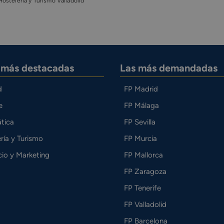
Hostelería y Turismo Valladolid
s más destacadas
Las más demandadas
d
FP Madrid
e
FP Málaga
tica
FP Sevilla
ría y Turismo
FP Murcia
io y Marketing
FP Mallorca
FP Zaragoza
FP Tenerife
FP Valladolid
FP Barcelona