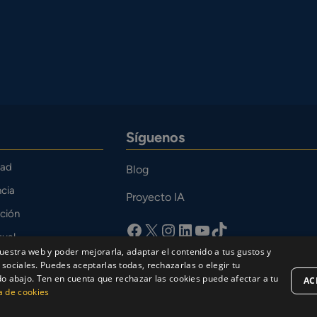
Síguenos
dad
Blog
cia
Proyecto IA
ción
facebook
X
Instagram
LinkedIn
YouTube
TikTok
tual
uestra web y poder mejorarla, adaptar el contenido a tus gustos y
o
sociales. Puedes aceptarlas todas, rechazarlas o elegir tu
bajo. Ten en cuenta que rechazar las cookies puede afectar a tu
AC
ca de cookies
Aviso Legal
Política de privacidad
Política de Co
sur 2026