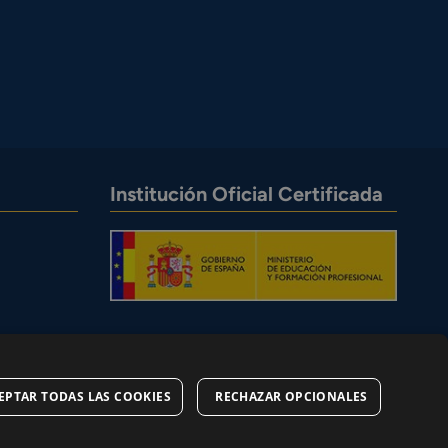
Institución Oficial Certificada
EPTAR TODAS LAS COOKIES
RECHAZAR OPCIONALES
okies