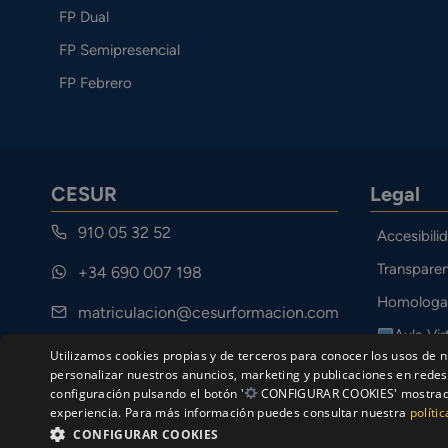
FP Dual
FP Semipresencial
FP Febrero
CESUR
Legal
910 05 32 52
Accesibili
Transparen
+34 690 007 198
Homologa
matriculacion@cesurformacion.com
Aula Vir
Calle Cuarteles 11, 29002 Málaga
Utilizamos cookies propias y de terceros para conocer los usos de n
Canal Étic
personalizar nuestros anuncios, marketing y publicaciones en redes 
configuración pulsando el botón '
CONFIGURAR COOKIES' mostrado a
experiencia. Para más información puedes consultar nuestra
políti
CONFIGURAR COOKIES
© Ce