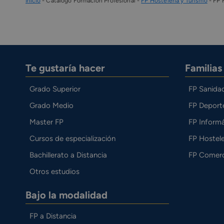
Inicio
-
Catálogo Formación Profesional
-
FP Hostelería y Turismo
-
FP 
Te gustaría hacer
Familia
Grado Superior
FP Sanida
Grado Medio
FP Deport
Master FP
FP Informá
Cursos de especialización
FP Hostele
Bachillerato a Distancia
FP Comerc
Otros estudios
Bajo la modalidad
FP a Distancia