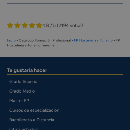
4.8 / 5
(2194 votos)
Inicio
-
Catálogo Formación Profesional
-
FP Hostelería y Turismo
-
FP
Hostelería y Turismo Tenerife
Te gustaría hacer
Grado Superior
Grado Medio
Master FP
Cursos de especialización
Bachillerato a Distancia
Otros estudios