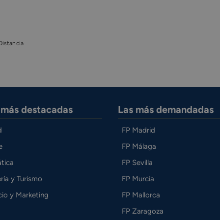
Distancia
s más destacadas
Las más demandadas
d
FP Madrid
e
FP Málaga
tica
FP Sevilla
ría y Turismo
FP Murcia
io y Marketing
FP Mallorca
FP Zaragoza