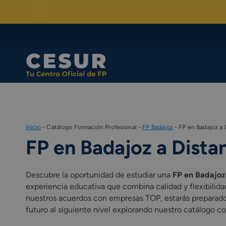
Skip
to
content
Inicio
-
Catálogo Formación Profesional
-
FP Badajoz
-
FP en Badajoz a 
FP en Badajoz a Dista
Descubre la oportunidad de estudiar una
FP en Badajoz
experiencia educativa que combina calidad y flexibilidad
nuestros acuerdos con empresas TOP, estarás preparado p
futuro al siguiente nivel explorando nuestro catálogo 