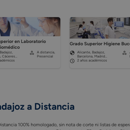
perior en Laboratorio
Grado Superior Higiene Buc
Biomédico
 Badajoz,
A distancia,
Alicante, Badajoz,
a, Cáceres…
Presencial
Barcelona, Madrid…
cadémicos
2 años académicos
dajoz a Distancia
stancia 100% homologado, sin nota de corte ni listas de espera