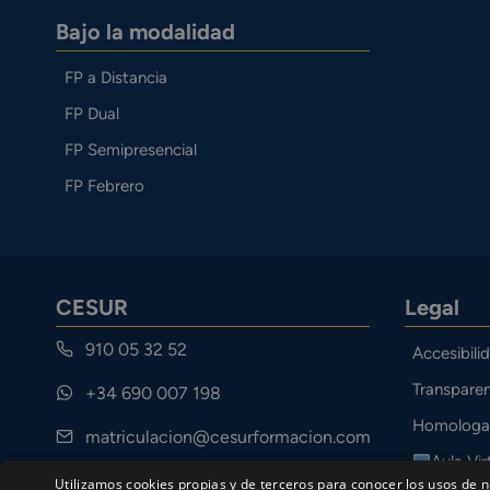
Bajo la modalidad
FP a Distancia
FP Dual
FP Semipresencial
FP Febrero
CESUR
Legal
910 05 32 52
Accesibili
Transparen
+34 690 007 198
Homologa
matriculacion@cesurformacion.com
Aula Vir
Calle Cuarteles 11, 29002 Málaga
Utilizamos cookies propias y de terceros para conocer los usos de n