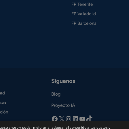
FP Tenerife
FP Valladolid
FP Barcelona
Síguenos
dad
Blog
cia
Proyecto IA
ción
facebook
X
Instagram
LinkedIn
YouTube
TikTok
tual
uestra web y poder mejorarla, adaptar el contenido a tus gustos y