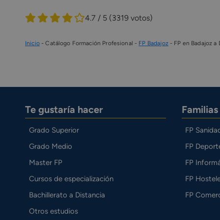
4.7 / 5
(3319 votos)
Inicio
-
Catálogo Formación Profesional
-
FP Badajoz
-
FP en Badajoz a 
Te gustaría hacer
Familia
Grado Superior
FP Sanida
Grado Medio
FP Deport
Master FP
FP Informá
Cursos de especialización
FP Hostele
Bachillerato a Distancia
FP Comerc
Otros estudios