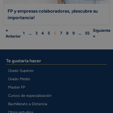
FP y empresas colaboradoras, ¡descubre su
importancia!
«
Siguiente
1
…
3
4
5
6
7
8
9
…
55
Anterior
»
Te gustaría hacer
Grado Superior
Grado Medio
Master FP
Cursos de especialización
Bachillerato a Distancia
Otros estudios