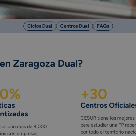
Ciclos Dual
Centros Dual
FAQs
 en Zaragoza Dual?
00%
+30
ticas
Centros Oficiale
ntizadas
CESUR tiene los mejores 
para estudiar una FP repar
os con más de 4.000
por todo el territorio naci
ios con empresas,