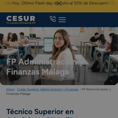
Skip
 Hoy, Último Flash day de Julio al 50% de Descuento
to
content
FP Administración y
Finanzas Málaga
Inicio
-
Grado Superior Administración y Finanzas
-
FP Administración y
Finanzas Málaga
Técnico Superior en