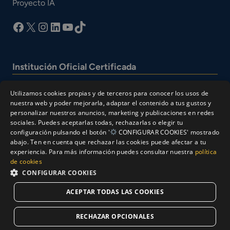
Proyecto IA
facebook
X
Instagram
LinkedIn
YouTube
TikTok
Institución Oficial Certificada
Utilizamos cookies propias y de terceros para conocer los usos de
nuestra web y poder mejorarla, adaptar el contenido a tus gustos y
personalizar nuestros anuncios, marketing y publicaciones en redes
sociales. Puedes aceptarlas todas, rechazarlas o elegir tu
configuración pulsando el botón '
CONFIGURAR COOKIES' mostrado
abajo. Ten en cuenta que rechazar las cookies puede afectar a tu
experiencia. Para más información puedes consultar nuestra
política
© Cesur 2026
de cookies
Aviso Legal
Política de privacidad
CONFIGURAR COOKIES
Política de Cookies
ACEPTAR TODAS LAS COOKIES
Solicitar Información
RECHAZAR OPCIONALES