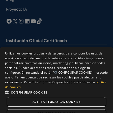
Proyecto IA
facebook
X
Instagram
LinkedIn
YouTube
TikTok
Institución Oficial Certificada
Utilizamos cookies propias y de terceros para conocer los usos de
nuestra web y poder mejorarla, adaptar el contenido a tus gustos y
personalizar nuestros anuncios, marketing y publicaciones en redes
sociales. Puedes aceptarlas todas, rechazarlas o elegir tu
configuración pulsando el botón '
CONFIGURAR COOKIES' mostrado
abajo. Ten en cuenta que rechazar las cookies puede afectar a tu
experiencia. Para más información puedes consultar nuestra
política
© Cesur 2026
de cookies
Aviso Legal
Política de privacidad
CONFIGURAR COOKIES
Política de Cookies
ACEPTAR TODAS LAS COOKIES
Solicitar Información