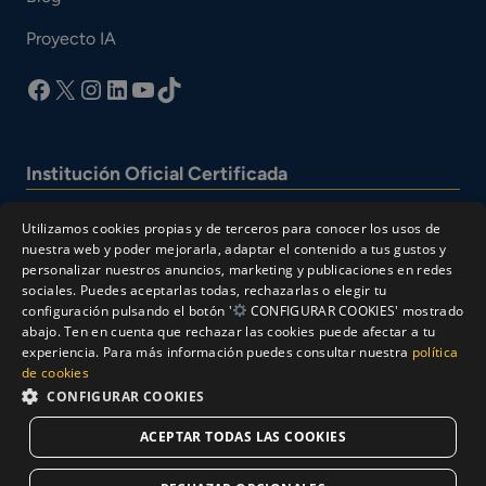
Proyecto IA
facebook
X
Instagram
LinkedIn
YouTube
TikTok
Institución Oficial Certificada
Utilizamos cookies propias y de terceros para conocer los usos de
nuestra web y poder mejorarla, adaptar el contenido a tus gustos y
personalizar nuestros anuncios, marketing y publicaciones en redes
sociales. Puedes aceptarlas todas, rechazarlas o elegir tu
configuración pulsando el botón '
CONFIGURAR COOKIES' mostrado
abajo. Ten en cuenta que rechazar las cookies puede afectar a tu
experiencia. Para más información puedes consultar nuestra
política
© Cesur 2026
de cookies
Aviso Legal
Política de privacidad
CONFIGURAR COOKIES
Política de Cookies
ACEPTAR TODAS LAS COOKIES
Solicitar Información