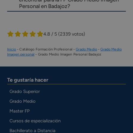
Personal en Badajoz?
4.8 / 5
(2339 votos)
Inicio
-
Catálogo Formación Profesional
-
Grado Medio
-
Grado Medio
Imagen personal
-
Grado Medio Imagen Personal Badajoz
Te gustaría hacer
Grado Superior
Grado Medio
Master FP
Cursos de especialización
Bachillerato a Distancia