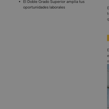
El Doble Grado Superior amplia tus
oportunidades laborales
E
t
q
e
m