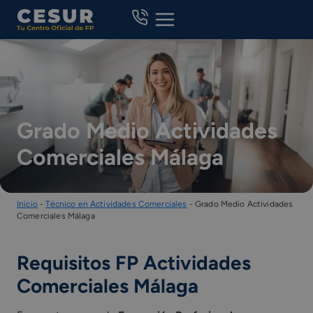
Skip
to
content
Grado Medio Actividades
Comerciales Málaga
Inicio
-
Técnico en Actividades Comerciales
-
Grado Medio Actividades
Comerciales Málaga
Requisitos FP Actividades
Comerciales Málaga