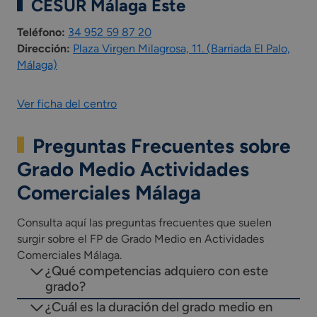
Módulo profesional optativo (competencia de cada
CESUR Málaga Este
Comunidad Autónoma).
Teléfono:
34 952 59 87 20
Incluye una fase de Formación en empresa u
Dirección:
Plaza Virgen Milagrosa, 11. (Barriada El Palo,
organismo equiparado como parte integrada del
Málaga)
currículo del ciclo formativo.
*Las asignaturas presentes en el plan de estudios
pueden variar según la comunidad autónoma.
Ver ficha del centro
*Las asignaturas presentes en el plan de estudios
pueden variar según la comunidad autónoma.
Preguntas Frecuentes sobre
Grado Medio Actividades
Comerciales Málaga
Consulta aquí las preguntas frecuentes que suelen
surgir sobre el FP de Grado Medio en Actividades
Comerciales Málaga.
¿Qué competencias adquiero con este
grado?
¿Cuál es la duración del grado medio en