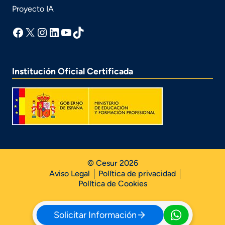
Proyecto IA
facebook
X
Instagram
LinkedIn
YouTube
TikTok
Institución Oficial Certificada
© Cesur 2026
Aviso Legal
Política de privacidad
Política de Cookies
Solicitar Información