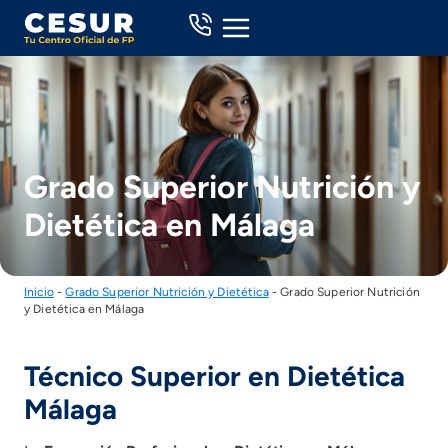
Skip
to
content
Grado Superior Nutrición y
Dietética en Málaga
Inicio
-
Grado Superior Nutrición y Dietética
-
Grado Superior Nutrición
y Dietética en Málaga
Técnico Superior en Dietética
Málaga