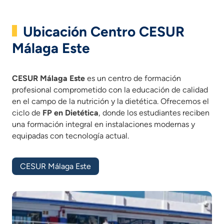
en la unidad/gabinete de dietética.
Alimentación equilibrada.
Ubicación Centro CESUR
Dietoterapia.
Control alimentario.
Málaga Este
Microbiología e higiene alimentaria.
Educación sanitaria y promoción para la salud.
CESUR Málaga Este
es un centro de formación
Fisiopatología aplicada a la dietética.
profesional comprometido con la educación de calidad
Relaciones en el Entorno de Trabajo.
en el campo de la nutrición y la dietética. Ofrecemos el
Formación y Orientación Laboral (F.O.L.).
ciclo de
FP en Dietética
, donde los estudiantes reciben
Formación en Centros de Trabajo (F.C.T.).
una formación integral en instalaciones modernas y
*Las asignaturas presentes en el plan de estudios
equipadas con tecnología actual.
pueden variar según la comunidad autónoma.
CESUR Málaga Este