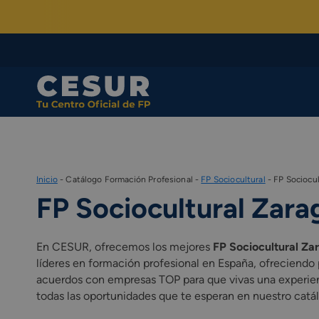
Skip
to
content
Inicio
-
Catálogo Formación Profesional
-
FP Sociocultural
-
FP Sociocul
FP Sociocultural Zara
En CESUR, ofrecemos los mejores
FP Sociocultural Za
líderes en formación profesional en España, ofreciend
acuerdos con empresas TOP para que vivas una experienci
todas las oportunidades que te esperan en nuestro catál