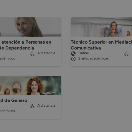
 atención a Personas en
Técnico Superior en Mediac
 de Dependencia
Comunicativa
A distancia
Online
cadémicos
2 años académicos
ad de Género
A distancia
cadémicos