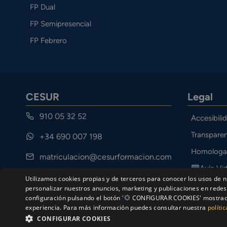
FP Dual
FP Semipresencial
FP Febrero
CESUR
Legal
910 05 32 52
Accesibili
Transparen
+34 690 007 198
Homologa
matriculacion@cesurformacion.com
Aula Vir
Calle Cuarteles 11, 29002 Málaga
Utilizamos cookies propias y de terceros para conocer los usos de n
Canal Étic
personalizar nuestros anuncios, marketing y publicaciones en redes 
configuración pulsando el botón '
CONFIGURAR COOKIES' mostrado a
experiencia. Para más información puedes consultar nuestra
políti
CONFIGURAR COOKIES
© Ce