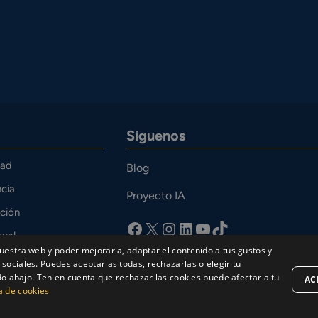
Síguenos
dad
Blog
cia
Proyecto IA
ción
facebook
X
Instagram
LinkedIn
YouTube
TikTok
tual
uestra web y poder mejorarla, adaptar el contenido a tus gustos y
o
sociales. Puedes aceptarlas todas, rechazarlas o elegir tu
bajo. Ten en cuenta que rechazar las cookies puede afectar a tu
AC
ca de cookies
Aviso Legal
Política de privacidad
Política de Co
sur 2026