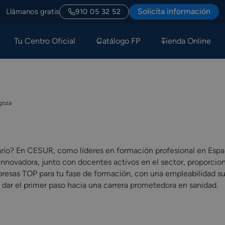
Solicita información
Llámanos gratis
910 05 32 52
Tu Centro Oficial
Catálogo FP
Tienda Online
goza
nitario? En CESUR, como líderes en formación profesional en Es
innovadora, junto con docentes activos en el sector, proporcion
esas TOP para tu fase de formación, con una empleabilidad su
y dar el primer paso hacia una carrera prometedora en sanidad.