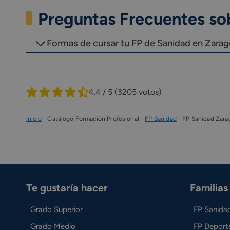
Preguntas Frecuentes so
Formas de cursar tu FP de Sanidad en Zara
4.4 / 5
(3205 votos)
Inicio
-
Catálogo Formación Profesional
-
FP Sanidad
-
FP Sanidad Zara
Te gustaría hacer
Familia
Grado Superior
FP Sanida
Grado Medio
FP Deport