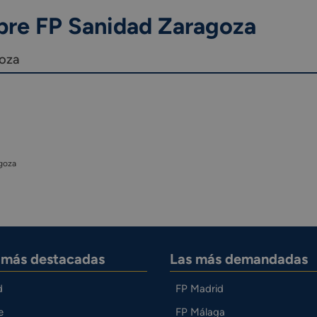
bre FP Sanidad Zaragoza
goza
goza
s más destacadas
Las más demandadas
d
FP Madrid
e
FP Málaga