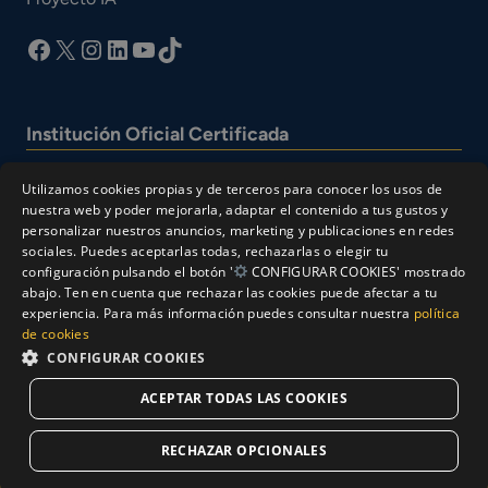
facebook
X
Instagram
LinkedIn
YouTube
TikTok
Institución Oficial Certificada
Utilizamos cookies propias y de terceros para conocer los usos de
nuestra web y poder mejorarla, adaptar el contenido a tus gustos y
personalizar nuestros anuncios, marketing y publicaciones en redes
sociales. Puedes aceptarlas todas, rechazarlas o elegir tu
configuración pulsando el botón '
CONFIGURAR COOKIES' mostrado
abajo. Ten en cuenta que rechazar las cookies puede afectar a tu
experiencia. Para más información puedes consultar nuestra
política
© Cesur 2026
de cookies
Aviso Legal
Política de privacidad
CONFIGURAR COOKIES
Política de Cookies
ACEPTAR TODAS LAS COOKIES
Solicitar Información
RECHAZAR OPCIONALES