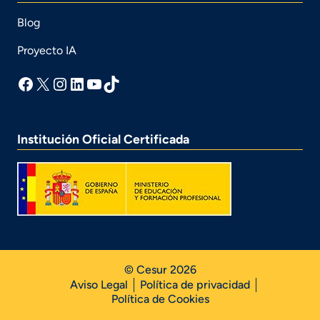
Blog
Proyecto IA
facebook
X
Instagram
LinkedIn
YouTube
TikTok
Institución Oficial Certificada
© Cesur 2026
Aviso Legal
Política de privacidad
Política de Cookies