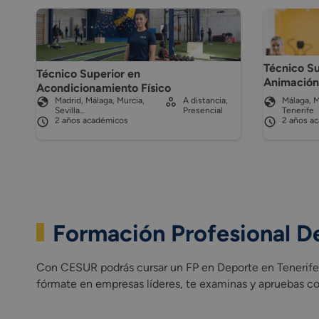
Técnico Su
Técnico Superior en
Animación
Acondicionamiento Físico
Madrid, Málaga, Murcia,
A distancia,
Málaga, Mu
Sevilla…
Presencial
Tenerife
2 años académicos
2 años a
Formación Profesional D
Con CESUR podrás cursar un FP en Deporte en Tenerife 10
fórmate en empresas líderes, te examinas y apruebas co