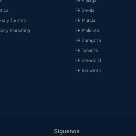
e
FP Málaga
tica
FP Sevilla
ría y Turismo
FP Murcia
io y Marketing
FP Mallorca
FP Zaragoza
FP Tenerife
FP Valladolid
FP Barcelona
Síguenos