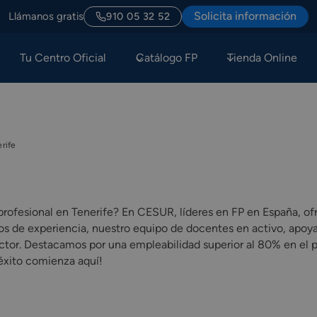
Solicita información
Llámanos gratis
910 05 32 52
Tu Centro Oficial
Catálogo FP
Tienda Online
rife
profesional en Tenerife? En CESUR, líderes en FP en España, o
años de experiencia, nuestro equipo de docentes en activo, ap
or. Destacamos por una empleabilidad superior al 80% en el pri
 éxito comienza aquí!