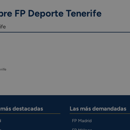
bre FP Deporte Tenerife
ife
rife
s más destacadas
Las más demandadas
d
FP Madrid