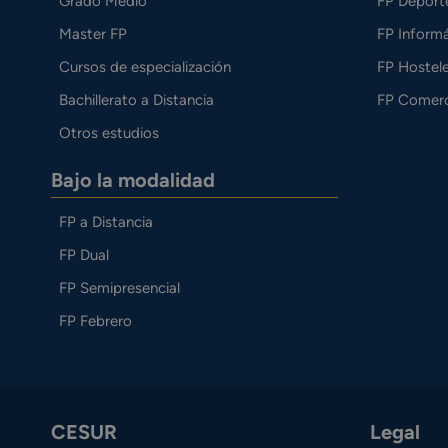
Grado Medio
FP Deport
Master FP
FP Informá
Cursos de especialización
FP Hostele
Bachillerato a Distancia
FP Comerc
Otros estudios
Bajo la modalidad
FP a Distancia
FP Dual
FP Semipresencial
FP Febrero
CESUR
Legal