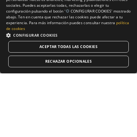
sociales. Puedes aceptarlas todas, rechazarlas o elegir tu
configuración pulsando el botón '
CONFIGURAR COOKIES' mostrado
abajo. Ten en cuenta que rechazar las cookies puede afectar a tu
Ubicación Centro CESUR FP
experiencia. Para más información puedes consultar nuestra
política
de cookies
Cáceres Dual
CONFIGURAR COOKIES
Conoce nuestros centros CESUR situados en Cáceres, donde
ACEPTAR TODAS LAS COOKIES
tendrás acceso a las titulaciones que hemos detallado antes,
disfrutando de las ventajas de nuestro modelo dual innovador,
Solicitar Información
RECHAZAR OPCIONALES
perfectamente adaptado a la singularidad de esta ciudad.
CESUR Cáceres
Ver Centro