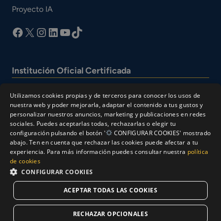
Proyecto IA
facebook
X
Instagram
LinkedIn
YouTube
TikTok
Institución Oficial Certificada
Utilizamos cookies propias y de terceros para conocer los usos de
nuestra web y poder mejorarla, adaptar el contenido a tus gustos y
personalizar nuestros anuncios, marketing y publicaciones en redes
sociales. Puedes aceptarlas todas, rechazarlas o elegir tu
configuración pulsando el botón '
CONFIGURAR COOKIES' mostrado
abajo. Ten en cuenta que rechazar las cookies puede afectar a tu
experiencia. Para más información puedes consultar nuestra
política
© Cesur 2026
de cookies
Aviso Legal
Política de privacidad
CONFIGURAR COOKIES
Política de Cookies
ACEPTAR TODAS LAS COOKIES
Solicitar Información
RECHAZAR OPCIONALES