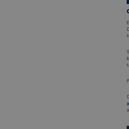
D
f
b
t
P
D
a
a