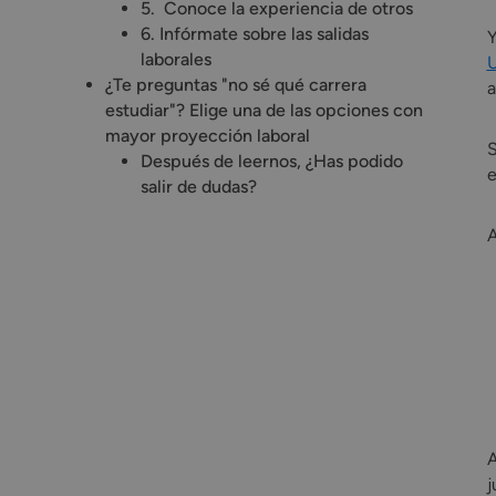
5. Conoce la experiencia de otros
6. Infórmate sobre las salidas
Y
laborales
U
¿Te preguntas "no sé qué carrera
estudiar"? Elige una de las opciones con
mayor proyección laboral
S
Después de leernos, ¿Has podido
e
salir de dudas?
A
A
j