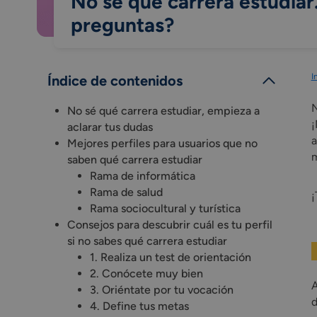
No sé qué carrera estudiar.
preguntas?
I
Índice de contenidos
N
No sé qué carrera estudiar, empieza a
¡
aclarar tus dudas
a
Mejores perfiles para usuarios que no
m
saben qué carrera estudiar
Rama de informática
Rama de salud
¡
Rama sociocultural y turística
Consejos para descubrir cuál es tu perfil
si no sabes qué carrera estudiar
1. Realiza un test de orientación
2. Conócete muy bien
A
3. Oriéntate por tu vocación
d
4. Define tus metas